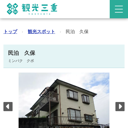
トップ
›
観光スポット
›
民泊 久保
民泊 久保
ミンパク クボ