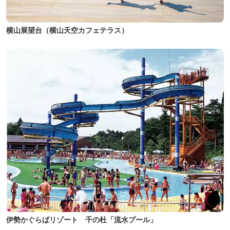
横山展望台（横山天空カフェテラス）
伊勢かぐらばリゾート 千の杜「流水プール」