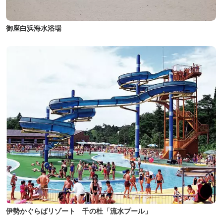
御座白浜海水浴場
伊勢かぐらばリゾート 千の杜「流水プール」