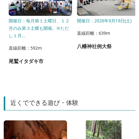
日
開催日：毎月第１土曜日、１２
開催日：2026年9月19日(土)
月のみ第３土曜も開催。※ただ
直線距離：639m
し１月...
八幡神社例大祭
直線距離：592m
尾鷲イタダキ市
近くでできる遊び・体験