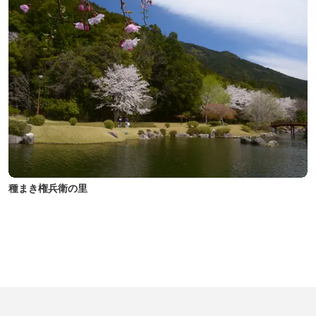
種まき権兵衛の里