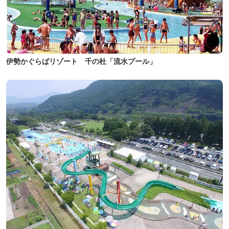
伊勢かぐらばリゾート 千の杜「流水プール」