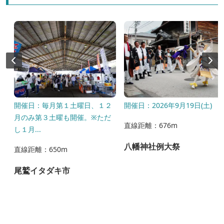
開催日：毎月第１土曜日、１２
開催日：2026年9月19日(土)
月のみ第３土曜も開催。※ただ
直線距離：676m
し１月...
八幡神社例大祭
直線距離：650m
尾鷲イタダキ市