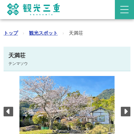
トップ
›
観光スポット
›
天満荘
天満荘
テンマソウ