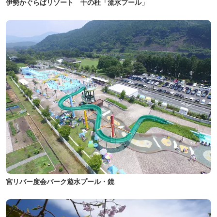
伊勢かぐらばリゾート 千の杜「流水プール」
宮リバー度会パーク遊水プール・鏡