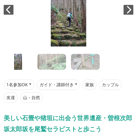
1名参加OK *
ガイド・講師付き *
家族
カップル
友達
山・自然
美しい石畳や猪垣に出会う世界遺産・曽根次郎
坂太郎坂を尾鷲セラピストと歩こう