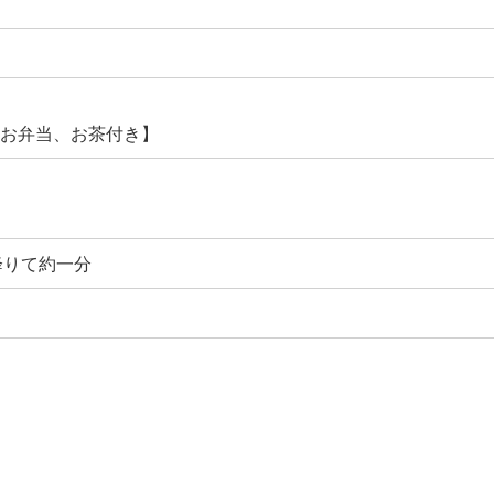
お昼お弁当、お茶付き】
降りて約一分