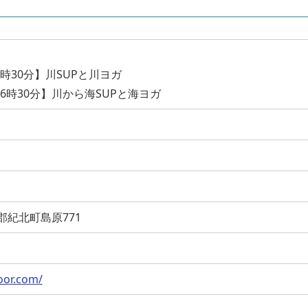
2時30分】川SUPと川ヨガ
16時30分】川から海SUPと海ヨガ
牟婁郡紀北町島原771
oor.com/