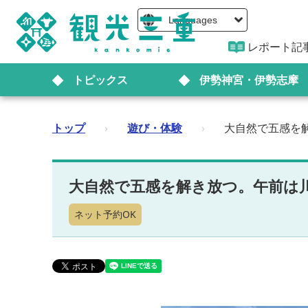
Languages
レポート記
トピックス
伊勢神宮・伊勢志摩
トップ
›
遊び・体験
›
大自然で五感を
大自然で五感を解き放つ。午前は
ネット予約OK