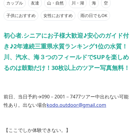
カップル
友達
山・自然
川・湖
海
空
子供におすすめ
女性におすすめ
雨の日でもOK
初心者.シニアにお子様大歓迎♪安心のガイド付
き♪2年連続三重県水質ランキング1位の水質！
川、汽水、海３つのフィールドでSUPを楽しめ
るのは鼓動だけ！30枚以上のツアー写真無料！
前日、当日予約→090－2001－7477ツアー中出れない可能
性あり。出ない場合
kodo.outdoor@gmail.com
【ここでしか体験できない。】