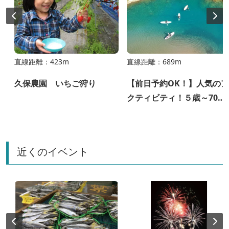
直線距離：423m
直線距離：689m
久保農園 いちご狩り
【前日予約OK！】人気のア
クティビティ！５歳～70歳
まで可能！初心者でも安心
のガイド付きSUPツアー！
日本でここだけ！？川から
近くのイベント
海まで旅するSUP