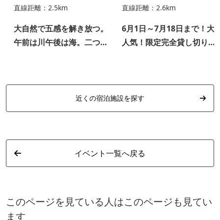
直線距離：2.5km
直線距離：2.6km
大自然で五感を解き放つ。
6月1日～7月18日まで！大
午前は川午後は海。二つの
人気！限定完全貸し切りド
フィールドで整うSUPヨガ
ッグSUPツアー♬
近くの宿泊施設を探す
イベント一覧へ戻る
このページを見ている人はこのページも見てい
ます