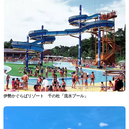
伊勢かぐらばリゾート 千の杜「流水プール」