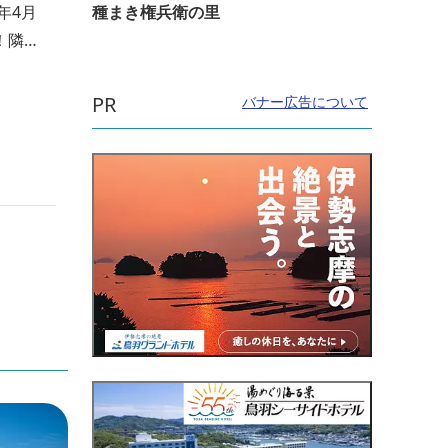
種まき権兵衛の里
年4月
！隣接
達から
んなで
PR
バナー広告について
してき