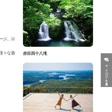
ージ、ロ
様々な遊
赤目四十八滝
マイページを見る