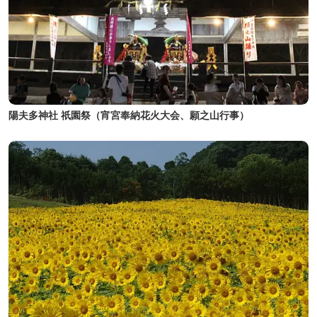
陽夫多神社 祇園祭（宵宮奉納花火大会、願之山行事）