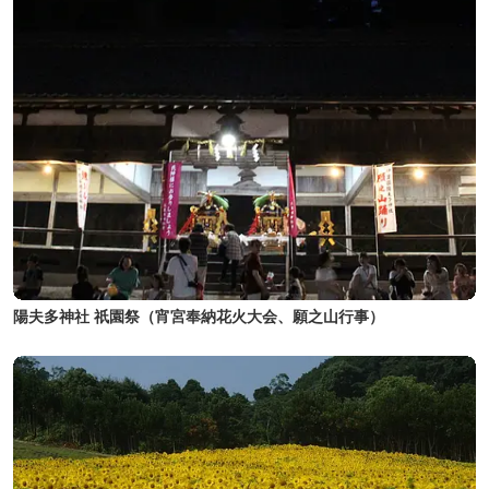
陽夫多神社 祇園祭（宵宮奉納花火大会、願之山行事）