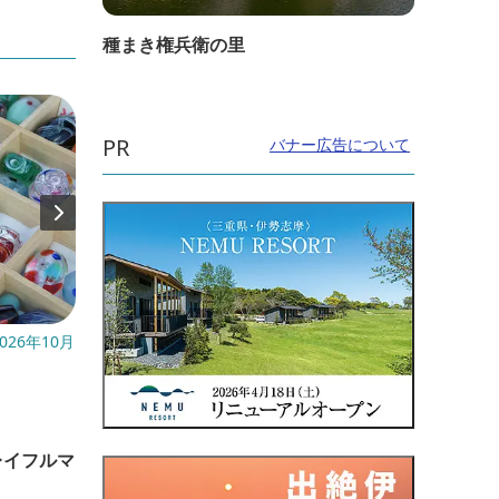
種まき権兵衛の里
PR
バナー広告について
026年10月
開催日：2026年9月5日(土)
開催日：
31日(
直線距離：11.6km
直線距
伊勢湾フェリー伊良湖花火クルーズ
レイフルマ
オク