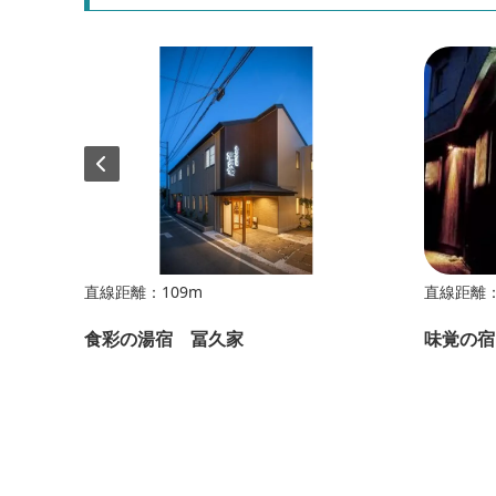
直線距離：109m
直線距離：
食彩の湯宿 冨久家
味覚の宿