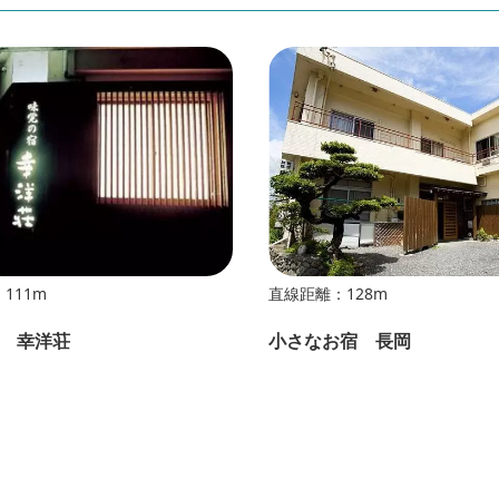
111m
直線距離：128m
 幸洋荘
小さなお宿 長岡