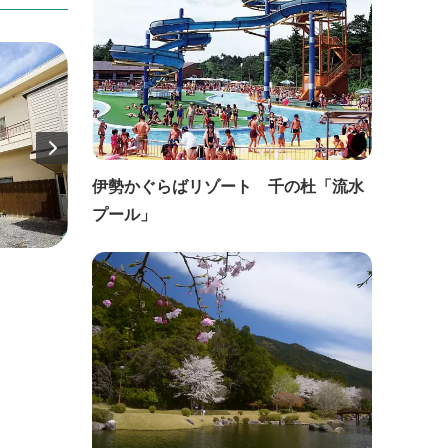
伊勢かぐらばリゾート 千の杜「流水
プール」
直線距離：154m
直線距
名物磯船料理 民宿おくのせこ
潮騒