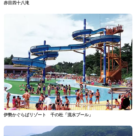
赤目四十八滝
伊勢かぐらばリゾート 千の杜「流水プール」