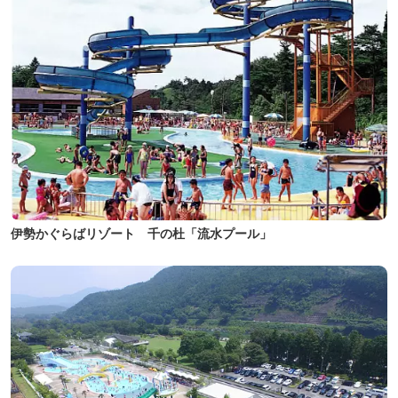
伊勢かぐらばリゾート 千の杜「流水プール」