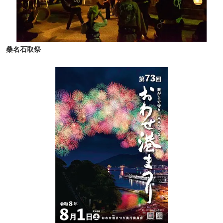
桑名石取祭