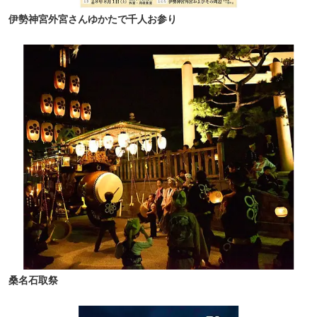
伊勢神宮外宮さんゆかたで千人お参り
桑名石取祭