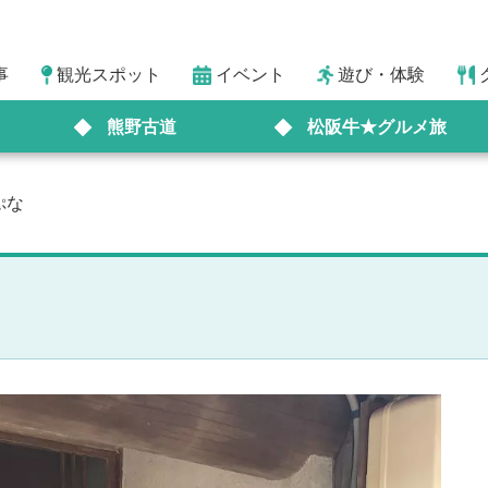
事
観光スポット
イベント
遊び・体験
熊野古道
松阪牛★グルメ旅
ぷな