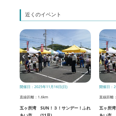
近くのイベント
開催日：2025年11月16日(日)
開催日：20
直線距離：1.6km
直線距離：
五ヶ所湾 SUN！３！サンデー！ふれ
五ヶ所湾
あい市 (11月)
あい市 