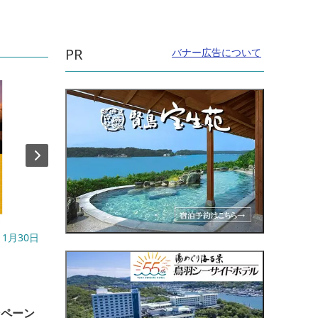
PR
バナー広告について
1月30日
開催日：7月25日、31日、8月1日、7日、8
開催日
日、11日、12...
直線距
直線距離：10.9km
【4
ンペーン
NIGHT POOL WATARAI
奉祝 