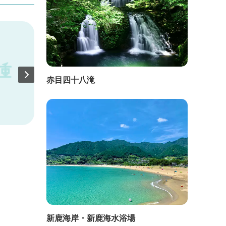
赤目四十八滝
直線距離：670m
直線距
HIROYA
【20
館
新鹿海岸・新鹿海水浴場