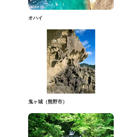
オハイ
鬼ヶ城（熊野市）