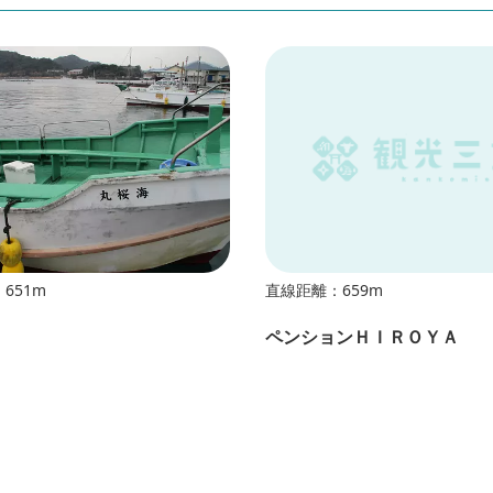
651m
直線距離：659m
ペンションＨＩＲＯＹＡ