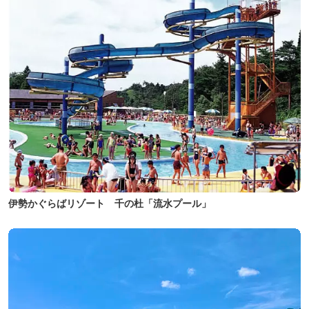
伊勢かぐらばリゾート 千の杜「流水プール」