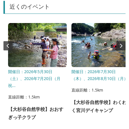
近くのイベント
0
開催日：2026年5月30日
開催日：2026年7月30日
（土）、2026年7月20日（月
（木）、2026年8月10日（月）
祝...
直線距離：1.5km
直線距離：1.5km
【大杉谷自然学校】わくわ
【大杉谷自然学校】おおす
く宮川デイキャンプ
ぎっ子クラブ