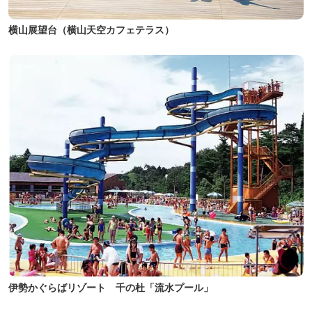
横山展望台（横山天空カフェテラス）
伊勢かぐらばリゾート 千の杜「流水プール」