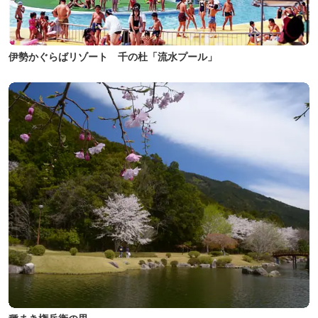
伊勢かぐらばリゾート 千の杜「流水プール」