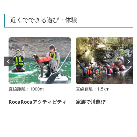
近くでできる遊び・体験
直線距離：1000m
直線距離：1.5km
験
RocaRocaアクティビティ
家族で川遊び