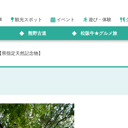
事
観光スポット
イベント
遊び・体験
熊野古道
松阪牛★グルメ旅
【県指定天然記念物】
】