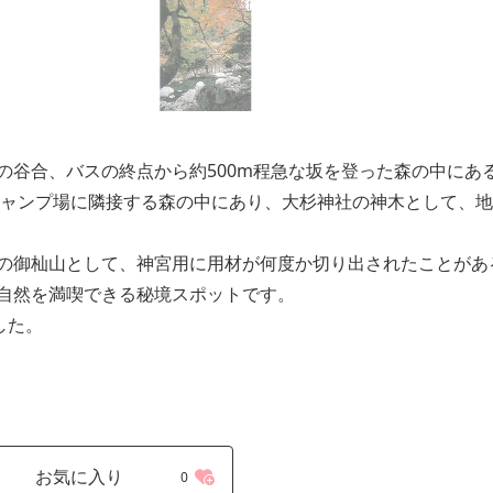
の谷合、バスの終点から約500m程急な坂を登った森の中にあ
谷キャンプ場に隣接する森の中にあり、大杉神社の神木として、
の御杣山として、神宮用に用材が何度か切り出されたことがあ
自然を満喫できる秘境スポットです。
した。
お気に入り
0