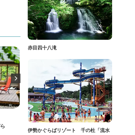
赤目四十八滝
直線距離：1.3km
直線距
がら
キャンプスタイルの宿 キセキレイ
キャ
伊勢かぐらばリゾート 千の杜「流水