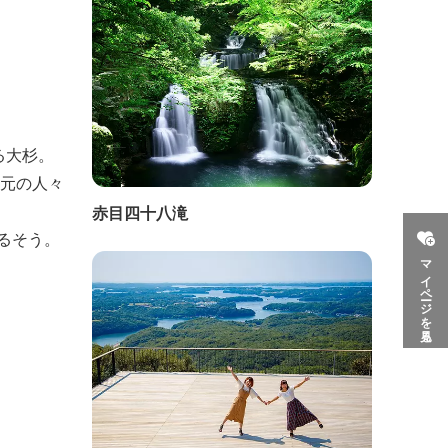
る大杉。
地元の人々
赤目四十八滝
るそう。
マイページを見る