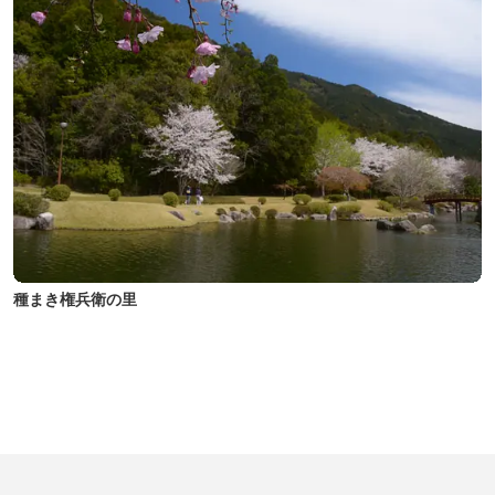
種まき権兵衛の里