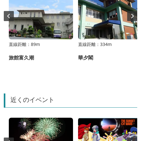
直線距離：89m
直線距離：334m
旅館富久潮
華夕閣
近くのイベント