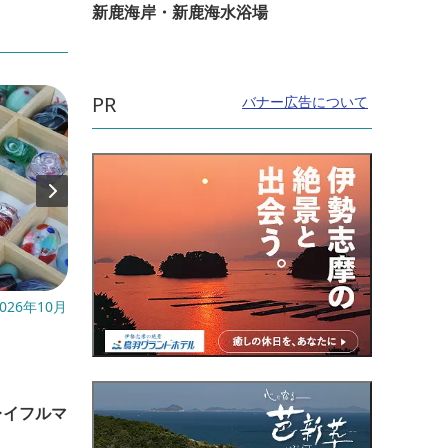
新鹿海岸・新鹿海水浴場
PR
バナー広告について
026年10月
開催日：毎年6月下旬～8月下旬
開催日
直線距離：15.1km
直線距
金剛證寺のスイレン【花】
伊勢
レイフルマ