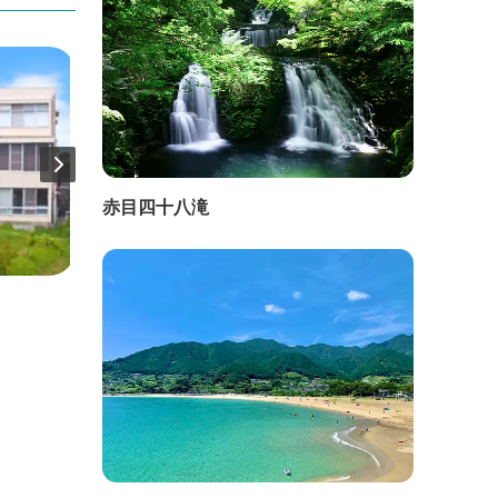
赤目四十八滝
直線距離：698m
直線距
旅館富久潮
民宿 