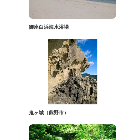
御座白浜海水浴場
鬼ヶ城（熊野市）