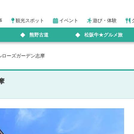
事
観光スポット
イベント
遊び・体験
熊野古道
松阪牛★グルメ旅
ルローズガーデン志摩
摩