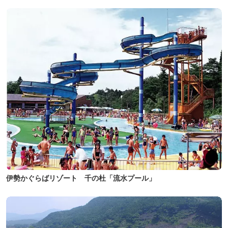
伊勢かぐらばリゾート 千の杜「流水プール」