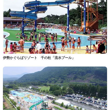
伊勢かぐらばリゾート 千の杜「流水プール」