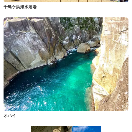
千鳥ケ浜海水浴場
オハイ