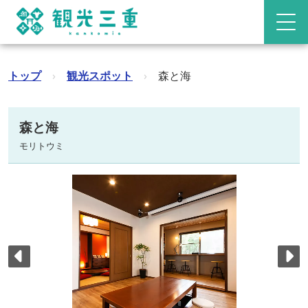
トップ
›
観光スポット
›
森と海
森と海
モリトウミ