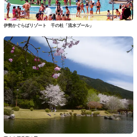
伊勢かぐらばリゾート 千の杜「流水プール」