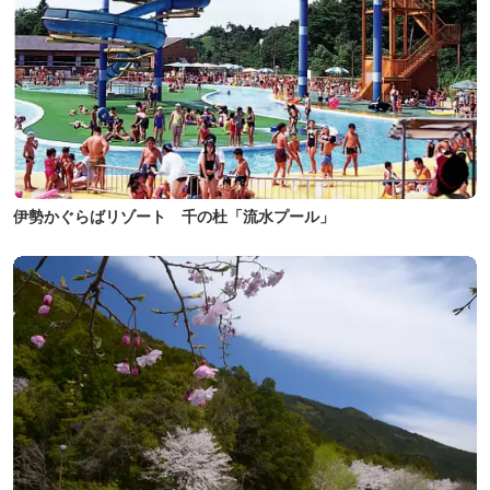
伊勢かぐらばリゾート 千の杜「流水プール」