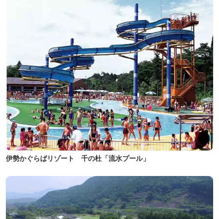
伊勢かぐらばリゾート 千の杜「流水プール」