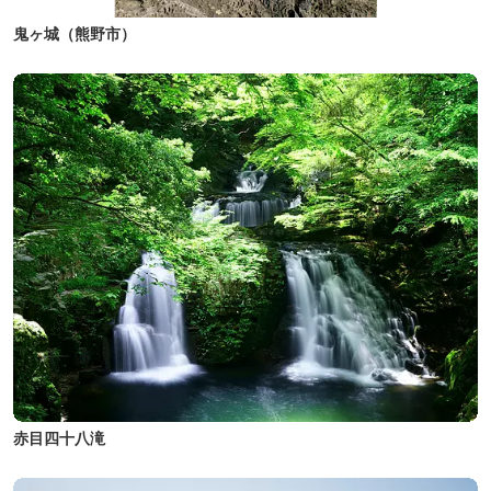
鬼ヶ城（熊野市）
赤目四十八滝