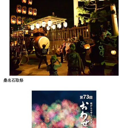
桑名石取祭