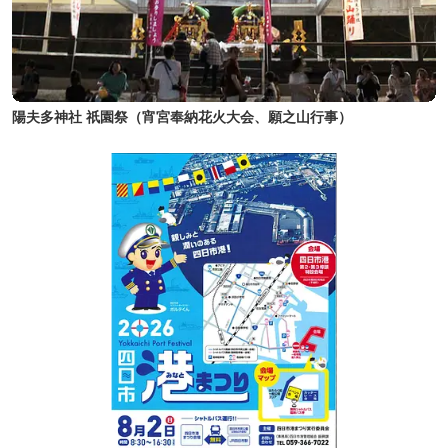
陽夫多神社 祇園祭（宵宮奉納花火大会、願之山行事）