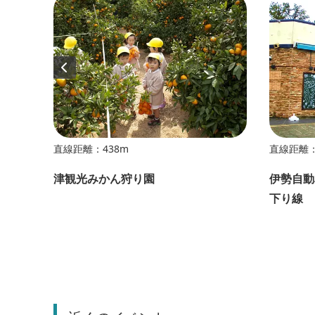
直線距離：438m
直線距離：
津観光みかん狩り園
伊勢自動
下り線