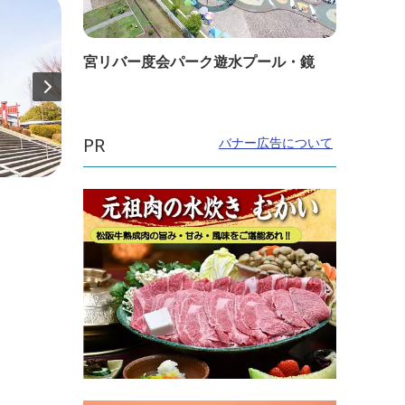
宮リバー度会パーク遊水プール・鏡
PR
バナー広告について
直線距離：1.1km
直線距
伊勢自動車道「安濃サービスエリア」
魚歳
上り線