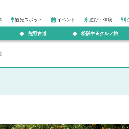
事
観光スポット
イベント
遊び・体験
熊野古道
松阪牛★グルメ旅
園