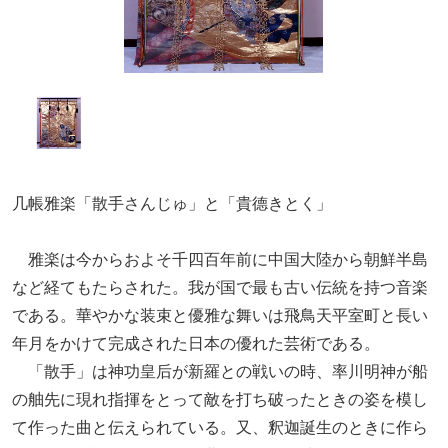
几帳雅楽「散手さんじゅ」と「貴德きとく」
雅楽は今からおよそ千四百年前に中国大陸から朝鮮半島
など経てもたらされた。我が国で最も古い伝統を持つ音楽
である。華やかな装束と優雅な舞いは飛鳥天平室町と長い
年月をかけて完成された日本の優れた芸術である。
「散手」は神功皇后が新羅との戦いの時、率川明神が船
の舳先に現れ指揮をとって敵を打ち破ったときの姿を模し
て作った曲と伝えられている。又、釈迦誕生のときに作ら