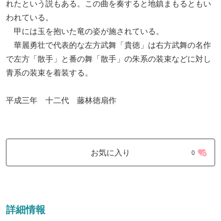
れたという説もある。この曲を奏すると地鎮まもるともい
われている。
甲には玉を抱いた竜の姿が施されている。
華麗勇壮で代表的な左方武舞「貴徳」は右方武舞の名作
で左方「散手」と番の舞「散手」の朱系の装束などに対し
青系の装束を着装する。
平成三年 十二代 藤林徳扇作
お気に入り
0
詳細情報