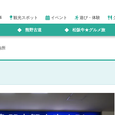
事
観光スポット
イベント
遊び・体験
熊野古道
松阪牛★グルメ旅
内所