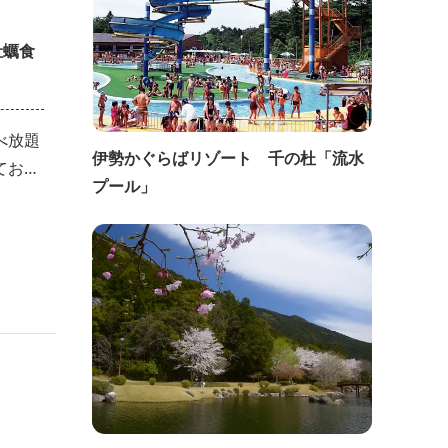
牡蠣食
べ放題
伊勢かぐらばリゾート 千の杜「流水
てお腹
プール」
♪冬の
をご覧