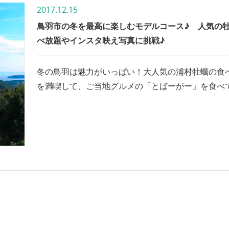
2017.12.15
鳥羽市の冬を最高に楽しむモデルコース♪ 人気の
べ放題やインスタ映え写真に挑戦♪
冬の鳥羽は魅力がいっぱい！大人気の浦村牡蠣の食
を満喫して、ご当地グルメの「とばーがー」を食べ
いっぱい！もちろん絶景スポット巡りもお忘れなく
鳥羽の魅力を贅沢に味わう、1泊2日の旅のレポート
ください！