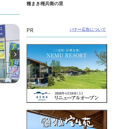
種まき権兵衛の里
PR
バナー広告について
直線距離：24m
直線距
まる天 近鉄鳥羽駅店
株式