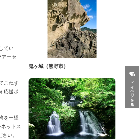
してい
ツアーセ
鬼ヶ城（熊野市）
マイページを見る
てこねず
え応援ポ
湾を一望
ーネットス
ださい。