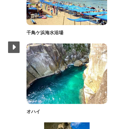
千鳥ケ浜海水浴場
オハイ