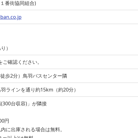
(鳥羽１番街協同組合)
ban.co.jp
）
）
あり）
をご確認ください。
（徒歩2分）鳥羽バスセンター隣
羽ラインを通り約15km（約20分）
300台収容)」が隣接
0円
に出庫される場合は無料。
ｍ以上)は無料