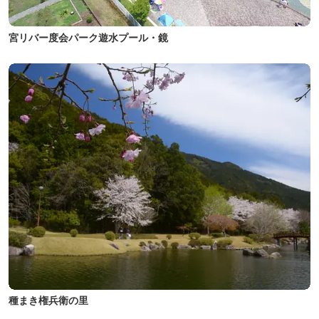
宮リバー度会パーク遊水プール・鏡
種まき権兵衛の里