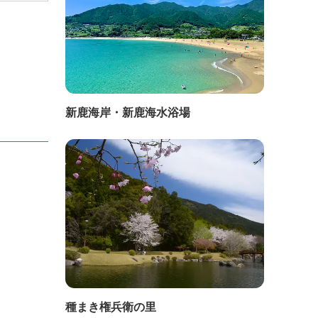
新鹿海岸・新鹿海水浴場
種まき権兵衛の里