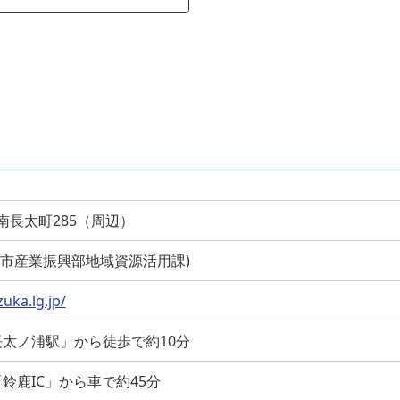
鹿市南長太町285（周辺）
0 (鈴鹿市産業振興部地域資源活用課)
uka.lg.jp/
太ノ浦駅」から徒歩で約10分
鈴鹿IC」から車で約45分