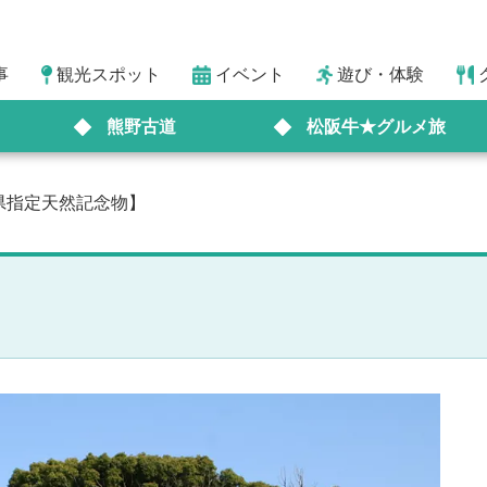
事
観光スポット
イベント
遊び・体験
熊野古道
松阪牛★グルメ旅
県指定天然記念物】