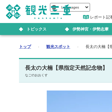
Languages
レポート記
トピックス
伊勢神宮・伊勢志摩
トップ
›
観光スポット
›
長太の大楠【
長太の大楠【県指定天然記念物】
なごのおおくす