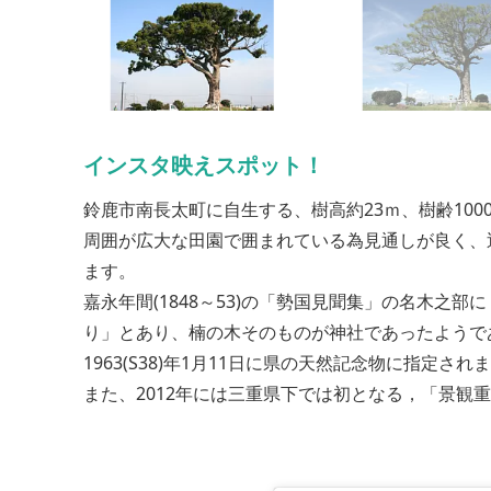
インスタ映えスポット！
鈴鹿市南長太町に自生する、樹高約23ｍ、樹齢10
周囲が広大な田園で囲まれている為見通しが良く、
ます。
嘉永年間(1848～53)の「勢国見聞集」の名木之部
り」とあり、楠の木そのものが神社であったようで
1963(S38)年1月11日に県の天然記念物に指定され
また、2012年には三重県下では初となる，「景観