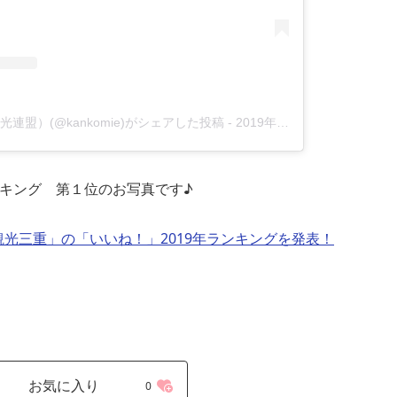
盟）(@kankomie)がシェアした投稿
-
2019年 6月月6日午前4時00分PDT
ランキング 第１位のお写真です♪
am「観光三重」の「いいね！」2019年ランキングを発表！
お気に入り
0