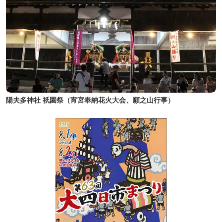
陽夫多神社 祇園祭（宵宮奉納花火大会、願之山行事）