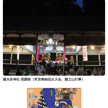
陽夫多神社 祇園祭（宵宮奉納花火大会、願之山行事）