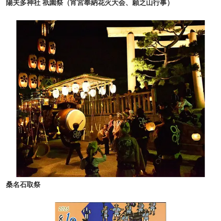
陽夫多神社 祇園祭（宵宮奉納花火大会、願之山行事）
桑名石取祭