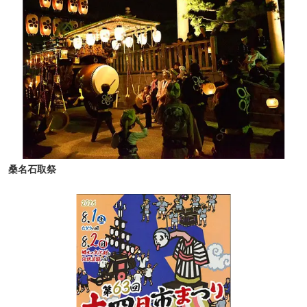
桑名石取祭