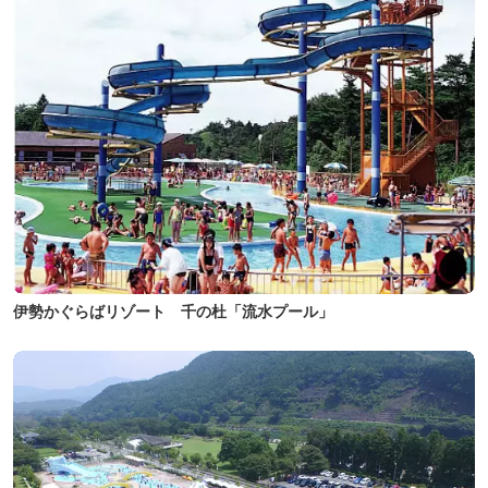
伊勢かぐらばリゾート 千の杜「流水プール」