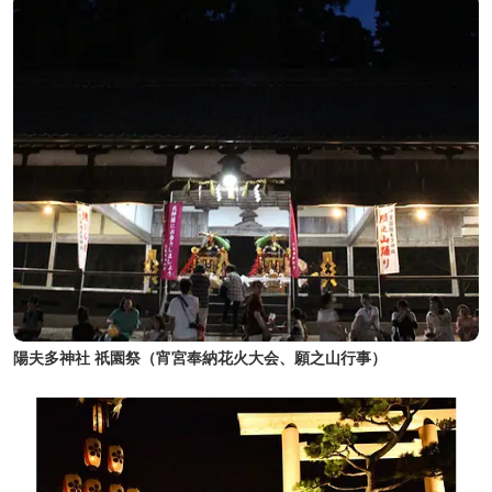
陽夫多神社 祇園祭（宵宮奉納花火大会、願之山行事）