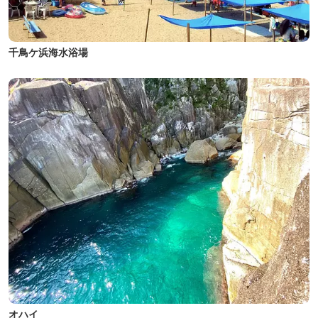
千鳥ケ浜海水浴場
オハイ