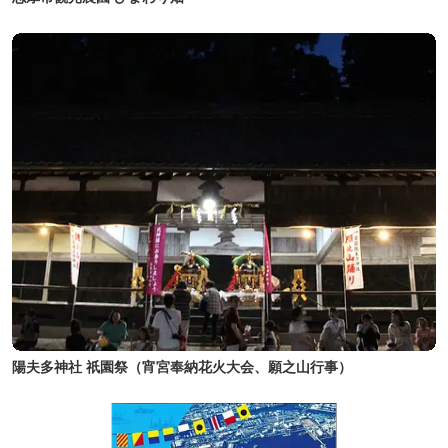
陽夫多神社 祇園祭（宵宮奉納花火大会、願之山行事）