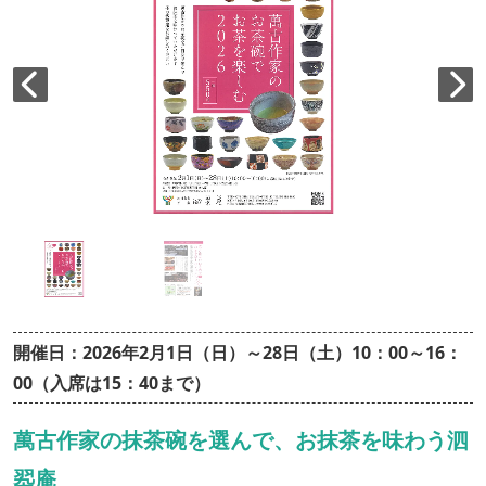
開催日：2026年2月1日（日）～28日（土）10：00～16：
00（入席は15：40まで）
萬古作家の抹茶碗を選んで、お抹茶を味わう泗
翆庵