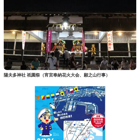
陽夫多神社 祇園祭（宵宮奉納花火大会、願之山行事）