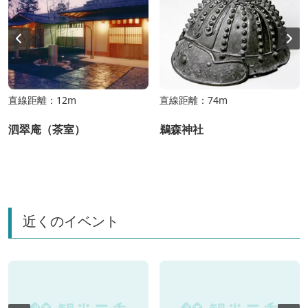
直線距離：12m
直線距離：74m
泗翠庵（茶室）
鵜森神社
近くのイベント