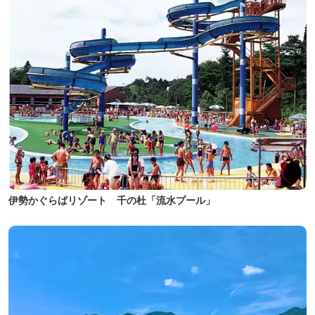
伊勢かぐらばリゾート 千の杜「流水プール」