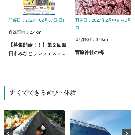
〜
開催日：2027年02月07日(日)
開催日：2027年2月中旬～3月
旬
直線距離：2.4km
直線距離：3.4km
【募集開始！！】第２回四
菅原神社の梅
日市みなとランフェスティ
バル
近くでできる遊び・体験