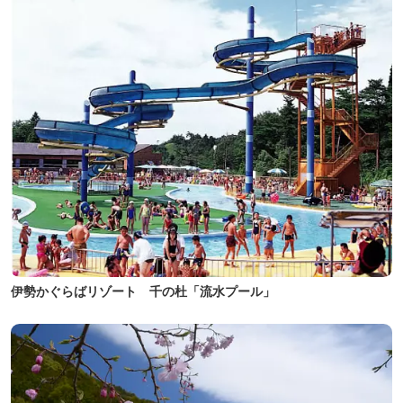
伊勢かぐらばリゾート 千の杜「流水プール」