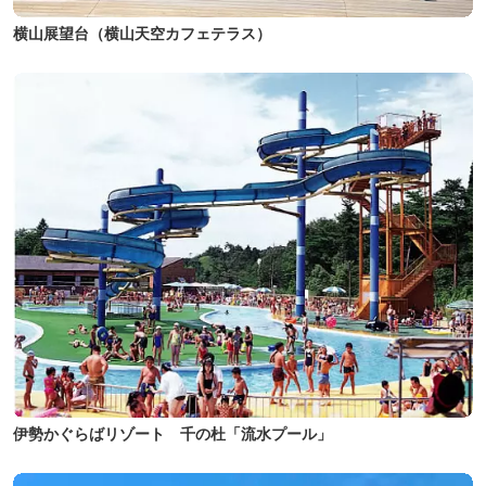
横山展望台（横山天空カフェテラス）
伊勢かぐらばリゾート 千の杜「流水プール」