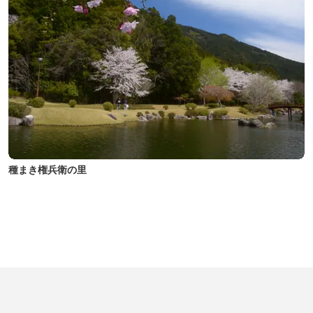
種まき権兵衛の里