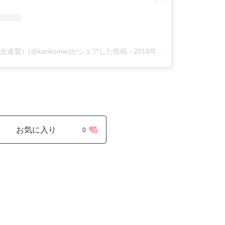
盟）(@kankomie)がシェアした投稿
-
2018年 7月月22日午前4時50分PDT
お気に入り
0