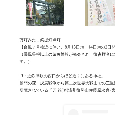
万灯みたま祭提灯点灯
【台風７号接近に伴い、8月13日㈰・14日㈪の2日
（暴風警報以上の気象警報が発令され、御参拝者に
す。）
JR・近鉄津駅の西口からほど近くにある神社。
禁門の変・戊辰戦争から第二次世界大戦までの三重
所蔵されている「刀 銘(表)濃州御勝山住藤原永貞 (