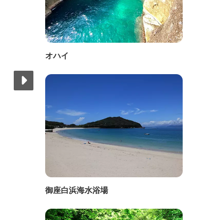
オハイ
御座白浜海水浴場