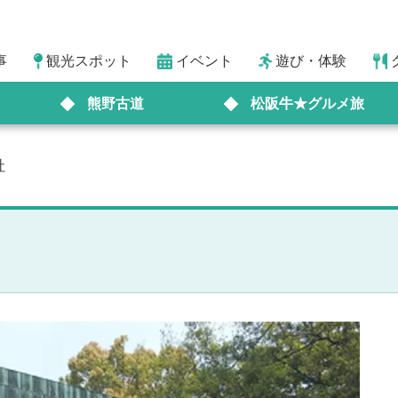
事
観光スポット
イベント
遊び・体験
熊野古道
松阪牛★グルメ旅
社