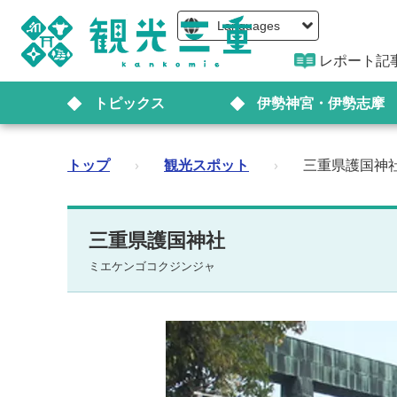
Languages
レポート記
トピックス
伊勢神宮・伊勢志摩
トップ
›
観光スポット
›
三重県護国神
三重県護国神社
ミエケンゴコクジンジャ