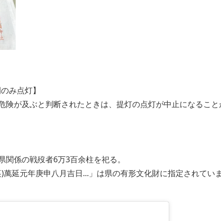
間のみ点灯】
危険が及ぶと判断されたときは、提灯の点灯が中止になること
県関係の戦歿者6万3百余柱を祀る。
裏)萬延元年庚申八月吉日...」は県の有形文化財に指定されてい