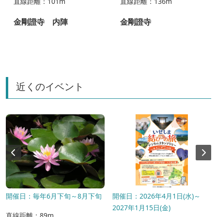
直線距離：101m
直線距離：136m
の
金剛證寺 内陣
金剛證寺
近くのイベント
開催日：毎年6月下旬～8月下旬
開催日：2026年4月1日(水)～
2027年1月15日(金)
直線距離：89m