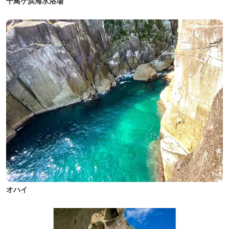
千鳥ケ浜海水浴場
オハイ