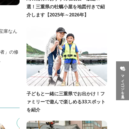
選！三重県の牡蠣小屋を地図付きで紹
介します【2025年～2026年】
宝庫なん
忍者」の修
。
マイページを見る
。
子どもと一緒に三重県でお出かけ！フ
ァミリーで遊んで楽しめる33スポット
を紹介
5
6