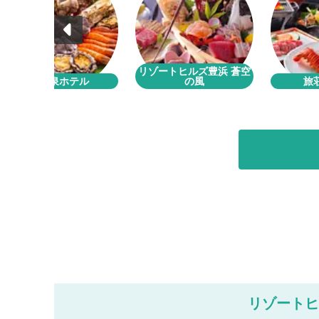
リゾートヒルズ豊浜 蒼空
一楽温泉ホテル
の風
旅
リゾートヒ