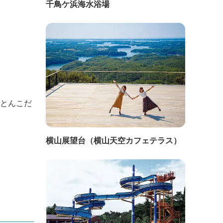
千鳥ケ浜海水浴場
ことんこだ
横山展望台（横山天空カフェテラス）