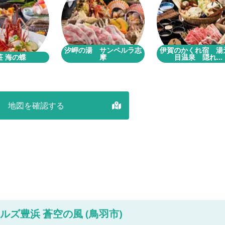
汐岬の湯 サンペルラ志
伊賀のかくれ宿 湯
荘 海の蝶
摩
目温泉 隠れ...
地図を確認する
ルズ豊浜 蒼空の風 (鳥羽市)