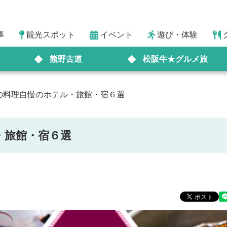
事
観光スポット
イベント
遊び・体験
熊野古道
松阪牛★グルメ旅
の料理自慢のホテル・旅館・宿６選
・旅館・宿６選