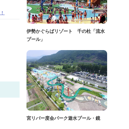
を！
伊勢かぐらばリゾート 千の杜「流水
プール」
宮リバー度会パーク遊水プール・鏡