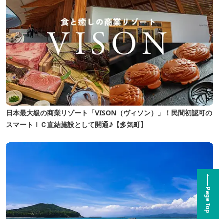
日本最大級の商業リゾート「VISON（ヴィソン）」！民間初認可の
スマートＩＣ直結施設として開通♪【多気町】
Page Top