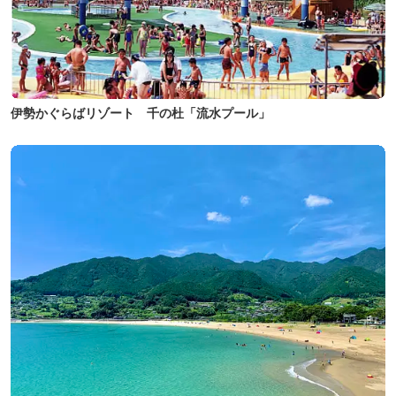
伊勢かぐらばリゾート 千の杜「流水プール」