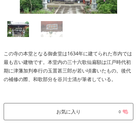
この寺の本堂となる御倉堂は1634年に建てられた市内では
最も古い建物です。本堂内の三十六歌仙扁額は江戸時代初
期に津藩加判奉行の玉置甚三郎が若い頃書いたもの。後代
の補修の際、和歌部分を谷川士清が筆者している。
お気に入り
0