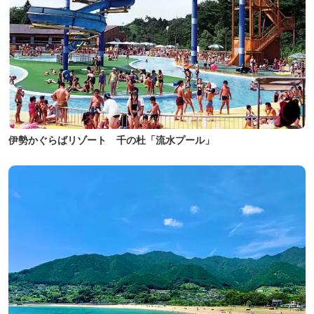
伊勢かぐらばリゾート 千の杜「流水プール」