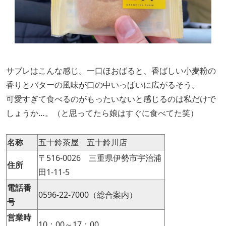
サブレはこんな感じ。一口ほおばると、香ばしい小麦粉の
香りとバターの風味が口の中いっぱいに広がるそう。
可愛すぎて食べるのがもったいないと感じるのは私だけで
しょうか…。（と思ってたら娘はすぐに食べてた笑）
名称
五十鈴茶屋 五十鈴川店
〒516-0026 三重県伊勢市宇治浦
住所
田1-11-5
電話番
0596-22-7000（総合案内）
号
営業時
10：00～17：00