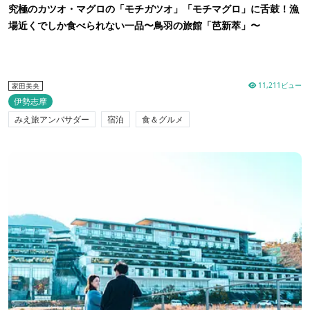
究極のカツオ・マグロの「モチガツオ」「モチマグロ」に舌鼓！漁
場近くでしか食べられない一品〜鳥羽の旅館「芭新萃」〜
11,211ビュー
家田美央
伊勢志摩
みえ旅アンバサダー
宿泊
食＆グルメ