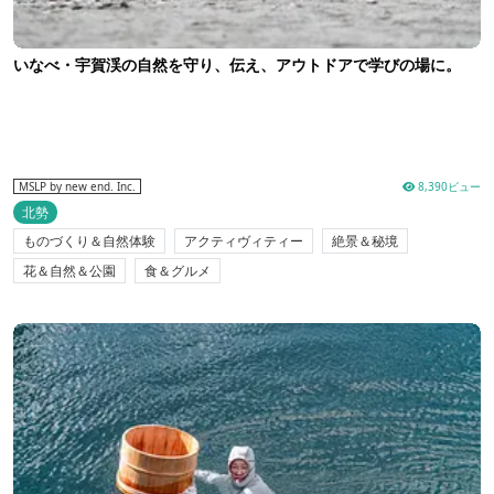
いなべ・宇賀渓の自然を守り、伝え、アウトドアで学びの場に。
8,390ビュー
MSLP by new end. Inc.
北勢
ものづくり＆自然体験
アクティヴィティー
絶景＆秘境
花＆自然＆公園
食＆グルメ