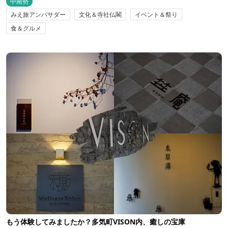
中南勢
みえ旅アンバサダー
文化＆寺社仏閣
イベント＆祭り
食＆グルメ
もう体験してみましたか？多気町VISON内、癒しの宝庫