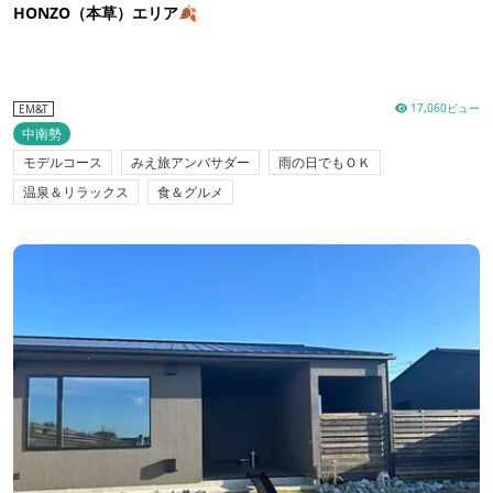
HONZO（本草）エリア🍂
17,060ビュー
EM&T
中南勢
モデルコース
みえ旅アンバサダー
雨の日でもＯＫ
温泉＆リラックス
食＆グルメ