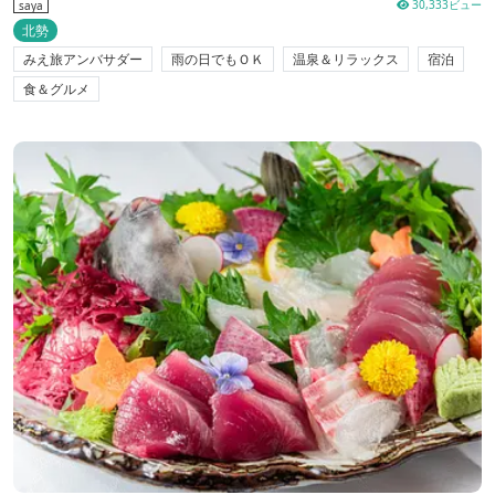
30,333ビュー
saya
北勢
みえ旅アンバサダー
雨の日でもＯＫ
温泉＆リラックス
宿泊
食＆グルメ