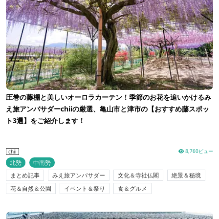
圧巻の藤棚と美しいオーロラカーテン！季節のお花を追いかけるみ
え旅アンバサダーchiiの厳選、亀山市と津市の【おすすめ藤スポッ
ト3選】をご紹介します！
8,760ビュー
chii
北勢
中南勢
まとめ記事
みえ旅アンバサダー
文化＆寺社仏閣
絶景＆秘境
花＆自然＆公園
イベント＆祭り
食＆グルメ