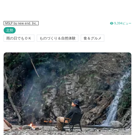
9,394ビュー
MSLP by new end. Inc.
北勢
雨の日でもＯＫ
ものづくり＆自然体験
食＆グルメ