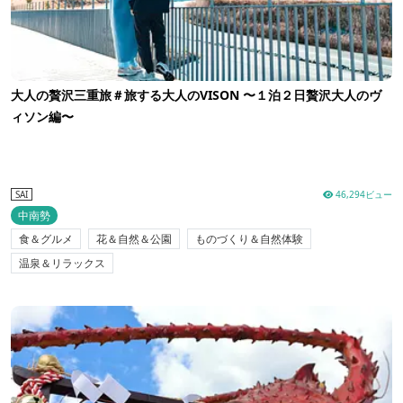
大人の贅沢三重旅＃旅する大人のVISON 〜１泊２日贅沢大人のヴ
ィソン編〜
46,294ビュー
SAI
中南勢
食＆グルメ
花＆自然＆公園
ものづくり＆自然体験
温泉＆リラックス