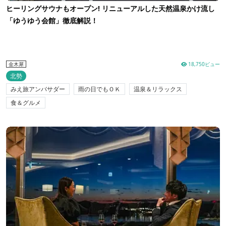
ヒーリングサウナもオープン! リニューアルした天然温泉かけ流し
「ゆうゆう会館」徹底解説！
18,750ビュー
金木犀
北勢
みえ旅アンバサダー
雨の日でもＯＫ
温泉＆リラックス
食＆グルメ