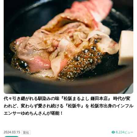
代々引き継がれる馴染みの味『松阪まるよし 鎌田本店』 時代が変
われど、変わらず愛され続ける『松阪牛』を 松阪市出身のインフル
エンサーゆめちんさんが堪能！
2024.03.15
8,224ビュー
宣伝