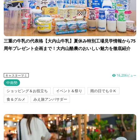
三重の牛乳の代表格【大内山牛乳】夏休み特別工場見学情報から75
周年プレゼント企画まで！大内山酪農のおいしい魅力を徹底紹介
16,206ビュー
キャスターマミ
中南勢
ショッピング＆お役立ち
イベント＆祭り
雨の日でもＯＫ
食＆グルメ
みえ旅アンバサダー