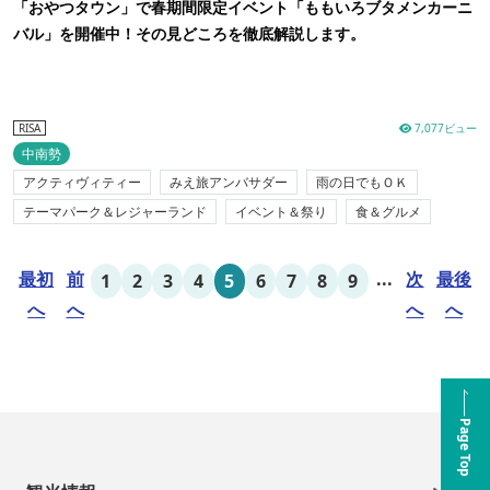
「おやつタウン」で春期間限定イベント「ももいろブタメンカーニ
バル」を開催中！その見どころを徹底解説します。
7,077ビュー
RISA
中南勢
アクティヴィティー
みえ旅アンバサダー
雨の日でもＯＫ
テーマパーク＆レジャーランド
イベント＆祭り
食＆グルメ
最初
前
...
次
最後
1
2
3
4
5
6
7
8
9
へ
へ
へ
へ
Page Top