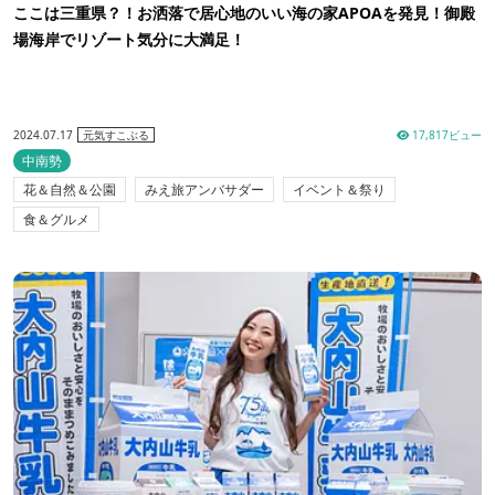
ここは三重県？！お洒落で居心地のいい海の家APOAを発見！御殿
場海岸でリゾート気分に大満足！
2024.07.17
17,817ビュー
元気すこぶる
中南勢
花＆自然＆公園
みえ旅アンバサダー
イベント＆祭り
食＆グルメ