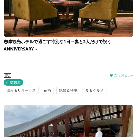
志摩観光ホテルで過ごす特別な1日～妻と2人だけで祝う
ANNIVERSARY～
22,830ビュー
SAI
伊勢志摩
温泉＆リラックス
宿泊
絶景＆秘境
食＆グルメ