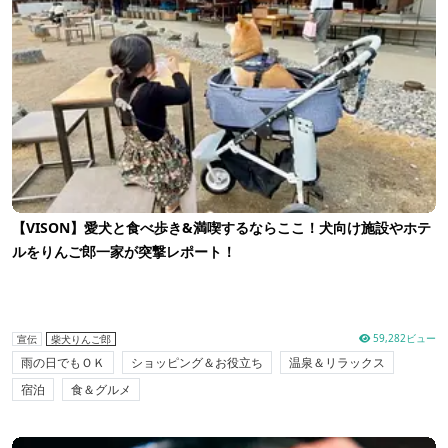
【VISON】愛犬と食べ歩き&満喫するならここ！犬向け施設やホテ
ルをりんご郎一家が突撃レポート！
59,282ビュー
宣伝
柴犬りんご郎
雨の日でもＯＫ
ショッピング＆お役立ち
温泉＆リラックス
宿泊
食＆グルメ