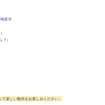
等物産市
火）
ら？）
って楽しい観光をお楽しみください。