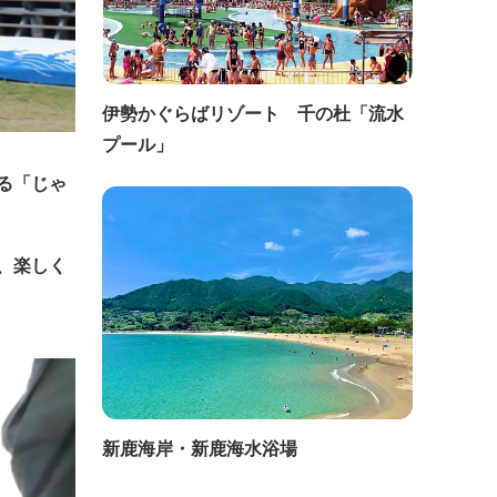
伊勢かぐらばリゾート 千の杜「流水
プール」
る「じゃ
、楽しく
新鹿海岸・新鹿海水浴場