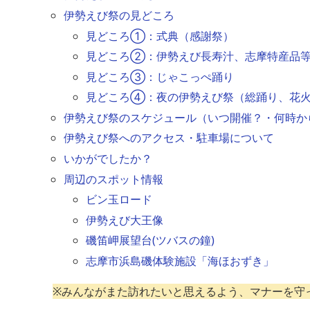
伊勢えび祭の見どころ
見どころ①：式典（感謝祭）
見どころ②：伊勢えび長寿汁、志摩特産品
見どころ③：じゃこっぺ踊り
見どころ④：夜の伊勢えび祭（総踊り、花
伊勢えび祭のスケジュール（いつ開催？・何時か
伊勢えび祭へのアクセス・駐車場について
いかがでしたか？
周辺のスポット情報
ビン玉ロード
伊勢えび大王像
磯笛岬展望台(ツバスの鐘)
志摩市浜島磯体験施設「海ほおずき」
※みんながまた訪れたいと思えるよう、マナーを守