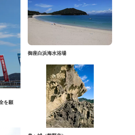
御座白浜海水浴場
全を願