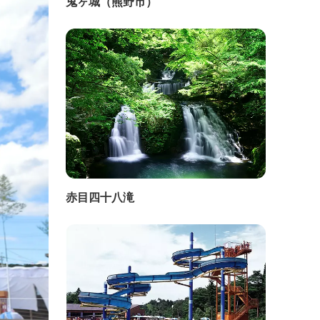
鬼ヶ城（熊野市）
赤目四十八滝