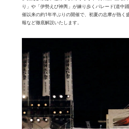
り」や「伊勢えび神輿」が練り歩くパレード(道中踊
催以来の約1年半ぶりの開催で、初夏の志摩が熱く
報など徹底解説いたします。