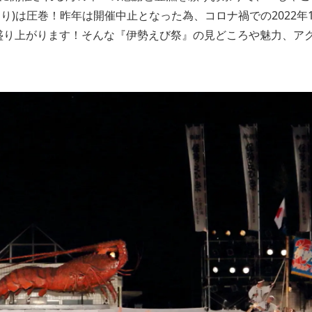
り)は圧巻！昨年は開催中止となった為、コロナ禍での2022年
盛り上がります！そんな『伊勢えび祭』の見どころや魅力、ア