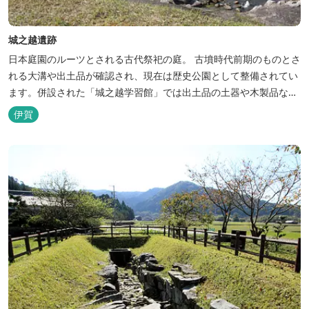
城之越遺跡
日本庭園のルーツとされる古代祭祀の庭。 古墳時代前期のものとさ
れる大溝や出土品が確認され、現在は歴史公園として整備されてい
ます。併設された「城之越学習館」では出土品の土器や木製品など
を展示しており、解説映像とともに城之越遺跡について学ぶことが
伊賀
できます。