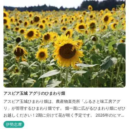
ツ...
アスピア玉城 アグリのひまわり畑
アスピア玉城ひまわり畑は、農産物直売所「ふるさと味工房アグ
リ」が管理するひまわり畑です。 畑一面に広がるひまわり畑にぜひ
お越しください！2期に分けて花が咲く予定です。 2026年のヒマワ
リの開花状況はこちら
伊勢志摩