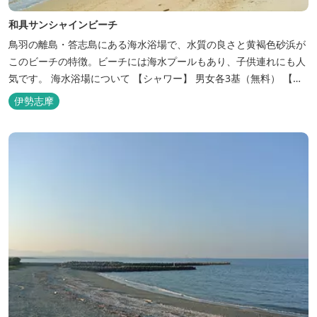
和具サンシャインビーチ
鳥羽の離島・答志島にある海水浴場で、水質の良さと黄褐色砂浜が
このビーチの特徴。ビーチには海水プールもあり、子供連れにも人
気です。 海水浴場について 【シャワー】 男女各3基（無料） 【ト
イレ】 定期船待合所のトイレを使用してください。 【BBQ】 禁止
伊勢志摩
です。 【花火】 マナーを守って行ってください。