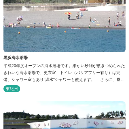
黒浜海水浴場
平成20年度オープンの海水浴場です。細かい砂利が敷きつめられた
きれいな海水浴場で、更衣室、トイレ（バリアフリー有り）は完
備、シャワー室もあり“温水”シャワーも使えます。 さらに、昼食
等を食べるのに最適な芝生、美しい屋根付きの休憩スペースや高い
東紀州
位置から海に浮かぶ島々（紀伊の松島）を一望できるウッドデッキ
まで設置しています。 三重県おすすめ海水浴場ビーチ特集はこちら