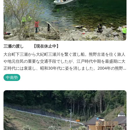
三瀬の渡し 【現在休止中】
大台町下三瀬から大紀町三瀬川を繋ぐ渡し船。熊野古道を往く旅人
や地元住民の重要な交通手段でしたが、江戸時代中期を最盛期に大
正時代には衰退し、昭和30年代に姿を消しました。2004年の熊野
古道世界遺産登録を契機に、2009年4月、地元の三瀬の渡し保存会
中南勢
により復活。 ※渡し舟の無断使用は危険ですので、お止めくださ
い。 【 営業時間 】 日曜日のみ ※天候等により中止になる場合が
あります。...