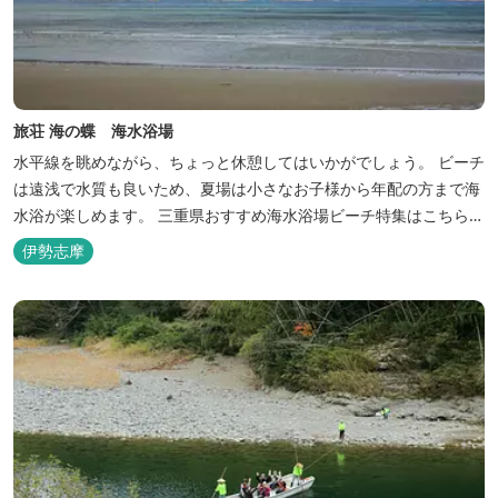
旅荘 海の蝶 海水浴場
水平線を眺めながら、ちょっと休憩してはいかがでしょう。 ビーチ
は遠浅で水質も良いため、夏場は小さなお子様から年配の方まで海
水浴が楽しめます。 三重県おすすめ海水浴場ビーチ特集はこちら
🏖三重の海水浴場ビーチ特集 プー...
伊勢志摩