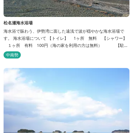
松名瀬海水浴場
海水浴で賑わう、伊勢湾に面した遠浅で波が穏やかな海水浴場で
す。 海水浴場について 【トイレ】 1ヶ所 無料 【シャワー】
１ヶ所 有料 100円（海の家を利用の方は無料） 【駐車
場】 約600台 無料 【海の家】 １件 料金 大人（600円）
中南勢
子供（300円） ※子供：幼児～小学校６年生まで
松阪の観光情報は、松阪観光イン...