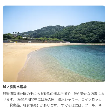
1m、平均中心周長L＝135.5m） ・渓流プール（水深0.1～
0.3m）...
城ノ浜海水浴場
熊野灘臨海公園の中にある砂浜の海水浴場で、波が静かな内海にあ
ります。 海開き期間中には海の家（温水シャワー、コインロッカ
ー、貸出品、軽食販売）があります。 すぐそばには、プール、キャ