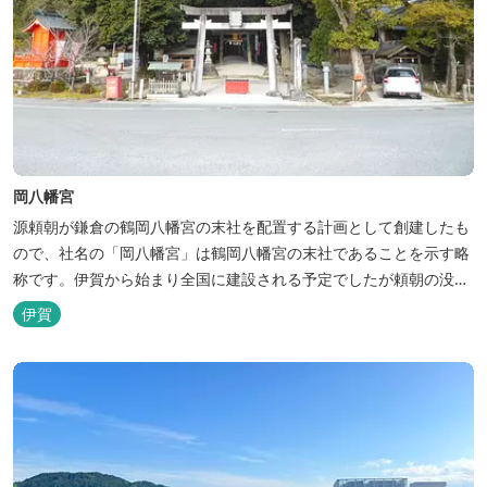
岡八幡宮
源頼朝が鎌倉の鶴岡八幡宮の末社を配置する計画として創建したも
ので、社名の「岡八幡宮」は鶴岡八幡宮の末社であることを示す略
称です。伊賀から始まり全国に建設される予定でしたが頼朝の没
後、計画は中止となり、白樫にある岡八幡宮が最初で最後となりま
伊賀
した。 岡八幡宮は祭礼に「流鏑馬（やぶさめ）」が行われることで
も知られており、現在も毎年4月15日前後の日曜日に行われていま
す。また、徳川家康が伊賀越えの...