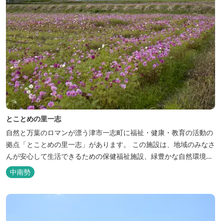
とことめの里一志
自然と万葉のロマンが漂う津市一志町に福祉・健康・教育の活動の
拠点「とことめの里一志」があります。 この施設は、地域のみなさ
んが安心して生活できるための保健福祉施設、緑豊かな自然環境の
もとで読書や学習ができる図書館、豊富な湯量と良質の温泉を利用
中南勢
した入浴施設（一志温泉やすらぎの湯）のほか、屋外には自然とふ
れあうやすらぎの場として遊歩道などが備えられています。