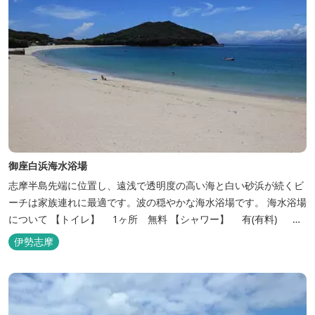
御座白浜海水浴場
志摩半島先端に位置し、遠浅で透明度の高い海と白い砂浜が続くビ
ーチは家族連れに最適です。波の穏やかな海水浴場です。 海水浴場
について 【トイレ】 1ヶ所 無料 【シャワー】 有(有料) ※
民営施設複数あり 【駐車場】 有(有料) ※民営施設複数あり
伊勢志摩
【海の家】 約7件 【詳しい取材レポー...