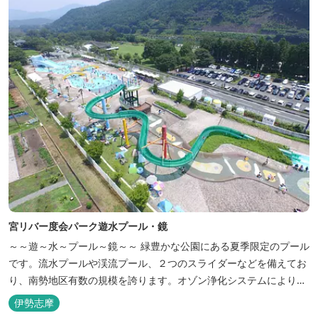
について 【...
宮リバー度会パーク遊水プール・鏡
～～遊～水～プール～鏡～～ 緑豊かな公園にある夏季限定のプール
です。流水プールや渓流プール、２つのスライダーなどを備えてお
り、南勢地区有数の規模を誇ります。オゾン浄化システムによりき
れいな水質を保てますので、小さいお子様も安心して遊べます。 ・
伊勢志摩
25mプール ・幼児プール（水深0～0.3m） ・流水プール（水深