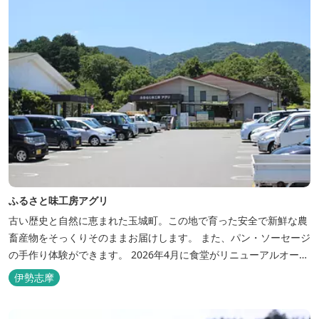
ふるさと味工房アグリ
古い歴史と自然に恵まれた玉城町。この地で育った安全で新鮮な農
畜産物をそっくりそのままお届けします。 また、パン・ソーセージ
の手作り体験ができます。 2026年4月に食堂がリニューアルオープ
ン！ 「TAMAKITCHEN とんとん」と名前を新たにリニューアル。
伊勢志摩
アグリ自慢の玉城豚をまず知っていてだきたいという思いから、メ
ニューは玉城豚がメイン。 トンテキ定食やヒレカツ定食、ロースカ