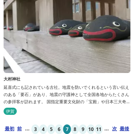
大村神社
延喜式にも記されている古社。地震を防いでくれるという言い伝え
のある「要石」があり、地震の守護神として全国各地からたくさん
の参拝客が訪れます。 国指定重要文化財の「宝殿」や日本三大奇鐘
の一つ「虫喰鐘」などがあるほか、境内の欄干に並べられている
伊賀
「願掛けなまず」というお守りは、願いを叶えた後に奉納されたも
のだそうです。 また、大村神社では毎年11月2日と3日に秋祭りが
最初
前
...
...
次
最後
3
4
5
6
7
8
9
10
11
行われ、なまずの花車や獅子...