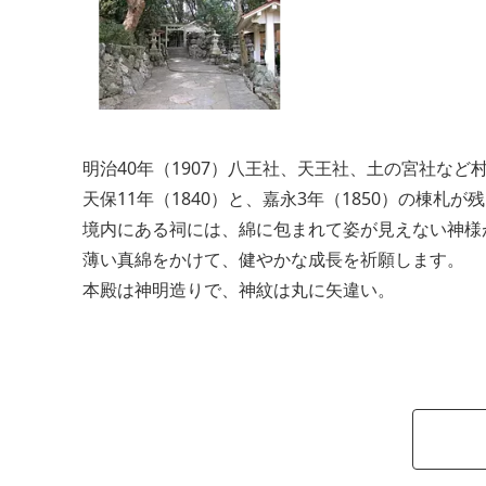
明治40年（1907）八王社、天王社、土の宮社な
天保11年（1840）と、嘉永3年（1850）の棟札
境内にある祠には、綿に包まれて姿が見えない神様
薄い真綿をかけて、健やかな成長を祈願します。
本殿は神明造りで、神紋は丸に矢違い。