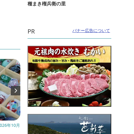
種まき権兵衛の里
PR
バナー広告について
026年10月
開催日：2026年3月1日(日)～
開催日
～8月