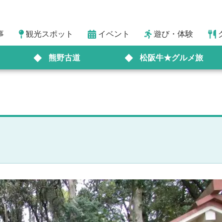
事
観光スポット
イベント
遊び・体験
熊野古道
松阪牛★グルメ旅