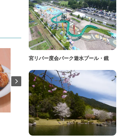
宮リバー度会パーク遊水プール・鏡
直線距離：323m
直線距
旅館 ニューうず潮
くろ