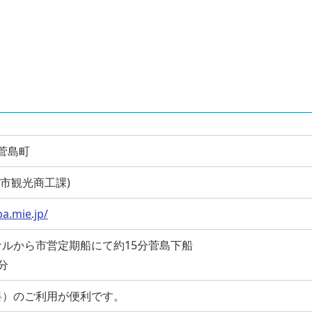
市菅島町
(鳥羽市観光商工課)
ba.mie.jp/
ルから市営定期船にて約15分菅島下船
分
料）のご利用が便利です。