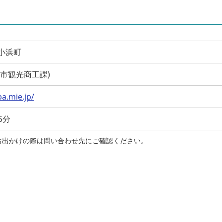
市小浜町
(鳥羽市観光商工課)
ba.mie.jp/
5分
お出かけの際は問い合わせ先にご確認ください。