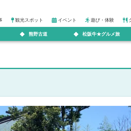
事
観光スポット
イベント
遊び・体験
熊野古道
松阪牛★グルメ旅