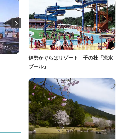
伊勢かぐらばリゾート 千の杜「流水
直線距離：152m
直線距
プール」
あじ彩の宿 小浜荘
胡蝶