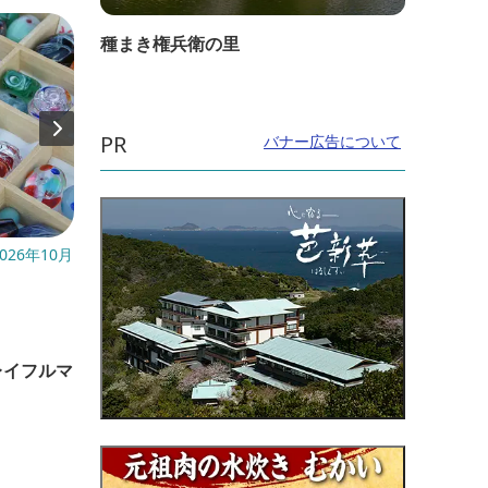
種まき権兵衛の里
PR
バナー広告について
026年10月
開催日：2026年3月1日(日)～
開催日
～8月
直線距離：4.3km
直線距
JTB社共同【ISE Digital ART
レイフルマ
二見
PROJECT】大型デジタルアート展示