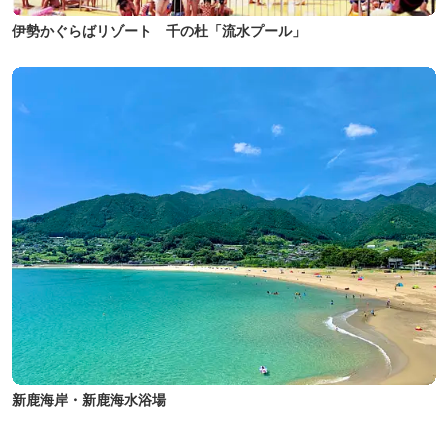
伊勢かぐらばリゾート 千の杜「流水プール」
新鹿海岸・新鹿海水浴場