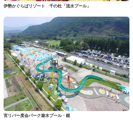
伊勢かぐらばリゾート 千の杜「流水プール」
宮リバー度会パーク遊水プール・鏡