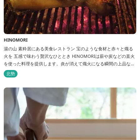
HINOMORI
湯の山 素粋居にある美食レストラン 宝のような食材と赤々と熾る
火を 五感で味わう贅沢なひととき HINOMORIは薪や炭などの直火
を使った料理を提供します。炎が消えて熾火になる瞬間の上品な香
りを海産物にまとわせたり、熟成させた上質な牛肉を塊でじっくり
北勢
とローストしたり。炎が生み出す味わいの繊細さと豪快さをコース
でお楽しみください。料理監修は、フランスで活躍するシェフ・手
島竜司。探...