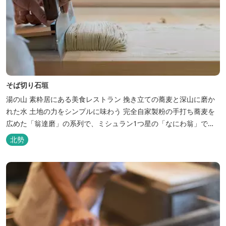
そば切り石垣
湯の山 素粋居にある美食レストラン 挽き立ての蕎麦と深山に磨か
れた水 土地の力をシンプルに味わう 完全自家製粉の手打ち蕎麦を
広めた「翁達磨」の系列で、ミシュラン1つ星の「なにわ翁」で研
鑽を積んだ石垣雄介氏が開業した「そば切り石垣」。 翁伝統の完全
北勢
自家製粉による二八蕎麦を踏襲し、蕎麦と酒をシンプルに楽しむ店
を実現しました。国産蕎麦の香りを存分に引き出す、湯の山温泉の
天然の水の力...