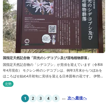
国指定天然記念物「田光のシデコブシ及び湿地植物群落」
国指定天然記念物の「シデコブシ」が見頃を迎えています（令和8
年4月現在） モクレン科のシデコブシは、例年3月末からつぼみを
ほころばせ始め4月初旬に見頃を迎える日本固有の花です。 伊勢湾
周辺の狭い範囲に自生するシデコブシは、三重県内ではいなべ市、
北勢
菰野町、四日市市などの北勢地方に見られ これらの自生地は日本に
おけるシデコブシ天然分布の西の端にあたります。 約500万年前に
...
次へ
最後へ
1
2
3
4
5
存在して...