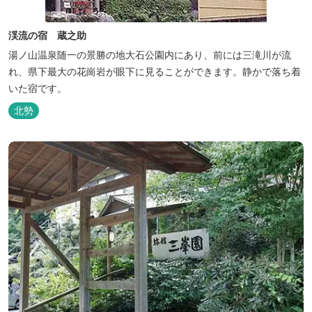
渓流の宿 蔵之助
湯ノ山温泉随一の景勝の地大石公園内にあり、前には三滝川が流
れ、県下最大の花崗岩が眼下に見ることができます。静かで落ち着
いた宿です。
北勢