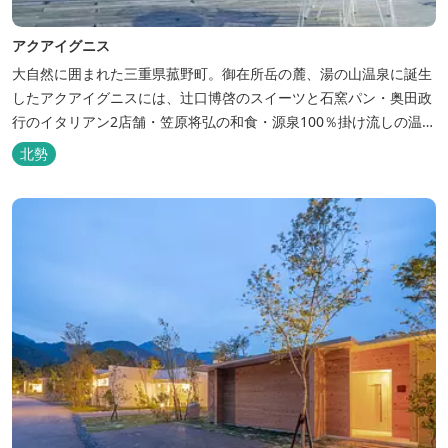
アクアイグニス
大自然に囲まれた三重県菰野町。御在所岳の麓、湯の山温泉に誕生
したアクアイグニスには、辻󠄀口博啓のスイーツと石窯パン・奥田政
行のイタリアン2店舗・笠原将弘の和食・源泉100％掛け流しの温
泉・宿泊棟・離れ宿・苺ハウス・ギャラリーなど、様々な『癒し』
北勢
と『食』が集結しております。 【『癒し』の追求 】 ◆源泉100%
掛け流し「片岡温泉」 片岡温泉は、地下1,200ｍより湯口で約42℃
の...