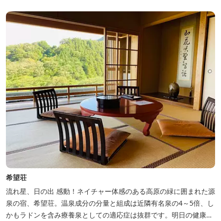
ョップ、イベント出店 植物を通して身体と心を整えよう！をテーマ
に...
希望荘
流れ星、日の出 感動！ネイチャー体感のある高原の緑に囲まれた源
泉の宿、希望荘。温泉成分の分量と組成は近隣有名泉の4～5倍、し
かもラドンを含み療養泉としての適応症は抜群です。明日の健康