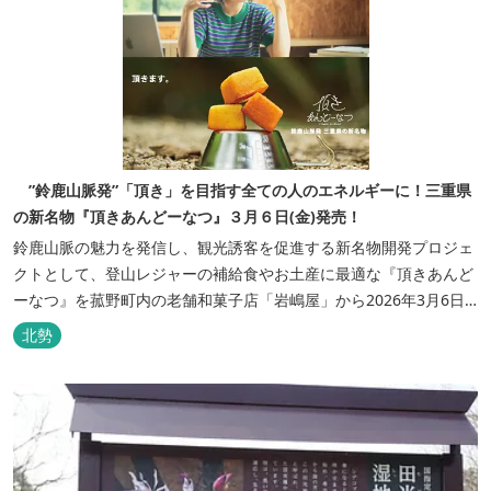
”鈴鹿山脈発”「頂き」を目指す全ての人のエネルギーに！三重県
の新名物『頂きあんどーなつ』３月６日(金)発売！
鈴鹿山脈の魅力を発信し、観光誘客を促進する新名物開発プロジェ
クトとして、登山レジャーの補給食やお土産に最適な『頂きあんど
ーなつ』を菰野町内の老舗和菓子店「岩嶋屋」から2026年3月6日
（金）より販売を開始いたしました。 ■商品コンセプト：自分だけ
北勢
の「頂き」を目指す人を応援 「山に登る目的が人それぞれであるよ
うに、仕事や人生の目標（頂き）も人それぞれ。どんな『頂き』を
目指す人も、頑...