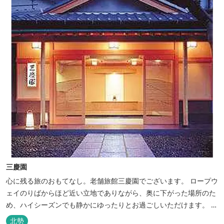
三慶園
心に残る旅のおもてなし。老舗旅館三慶園でございます。 ロープウ
ェイのりばからほど近い立地でありながら、奥に下がった場所のた
め、ハイシーズンでも静かにゆったりとお過ごしいただけます。 自
慢の大浴場からは、雄大な御在所岳を背に、御在所ロープウェイが
北勢