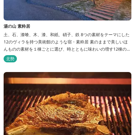
湯の山 素粋居
土、石、漆喰、木、漆、和紙、硝子、鉄 8つの素材をテーマにした
12のヴィラを持つ美術館のような宿・素粋居 素のままで美しいほ
んものの素材を１棟ごとに選び、時とともに味わいの増す12棟のヴ
ィラをつくりました。現代美術・工芸・古美術・アンティークをし
北勢
つらえた空間は、 とびきり居心地が良い美術館のよう。次はあのヴ
ィラで素材とアートに触れたい。 そんな滞在の楽しみが広がりま
す。 「そ...