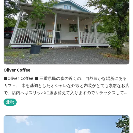
Oliver Coffee
■Oliver Coffee ■ 三重県民の森の近くの、自然豊かな場所にある
カフェ。 木を基調としたオシャレな外観と内装がとても素敵なお店
で、店内へはスリッパに履き替えて入りますのでリラックスして食
事を楽しめます。 席は店内にテーブル席や円卓、外のテラス席など
北勢
があり、お子様連れでも入りやすく居心地がいいカフェです。 森の
静かな雰囲気の中で、ゆっくり過ごすことができます。