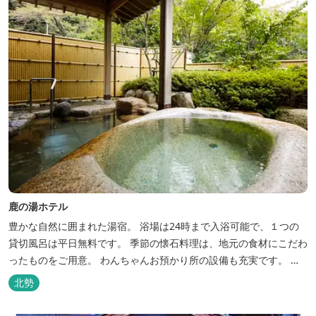
鹿の湯ホテル
豊かな自然に囲まれた湯宿。 浴場は24時まで入浴可能で、１つの
貸切風呂は平日無料です。 季節の懐石料理は、地元の食材にこだわ
ったものをご用意。 わんちゃんお預かり所の設備も充実です。 女
将手作りのお酢とカモシカソフトが人気です。 お食事処と大浴場の
北勢
脱衣所に最新の高機能換気設備を導入いたしました。