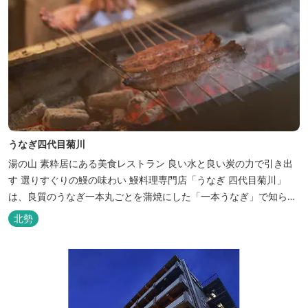
うなぎ四代目菊川
湯の山 素粋居にある美食レストラン 良い水と良い炭の力で引き出
す 選りすぐりの鰻の味わい 鰻料理専門店「うなぎ 四代目菊川」
は、良質のうなぎ一本丸ごとを蒲焼にした「一本うなぎ」で知られ
ます。大きさも太さも極上の鰻を厳選し、皮をパリッと焼き上げて
北勢
も身質がフワッとやわらかい、贅沢な食感を実現。 鮮度抜群の鰻を
毎日捌き、良質の炭で焼き立てを供します。素材から炭まで、鰻の
美味しさを熟...