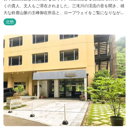
くの貴人、文人もご滞在されました。三滝川の渓流の音を聞き、雄
大な鈴鹿山脈の主峰御在所岳と、ロープウェイをご覧になりながら
お入りいただく露天風呂は気持ちがいいです。 また、庭園にある昭
北勢
和初期の離れの客間を改装した貸切風呂（６タイプ）はレトロクラ
シカルな雰囲気でみなさまに好評をいただいております。夕食は部
屋食の為、お子様連れやカッ...