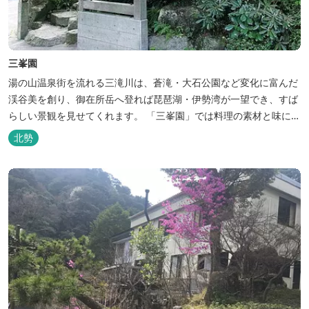
三峯園
湯の山温泉街を流れる三滝川は、蒼滝・大石公園など変化に富んだ
渓谷美を創り、御在所岳へ登れば琵琶湖・伊勢湾が一望でき、すば
らしい景観を見せてくれます。 「三峯園」では料理の素材と味にも
こだわり、お客様に四季の織り成す景観と、いい湯、いい味、めぐ
北勢
りあいをお届けいたします。