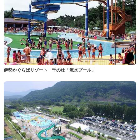
伊勢かぐらばリゾート 千の杜「流水プール」