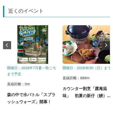
近くのイベント
）
開催日：2026年7月夏～秋ごろ
開催日：2026/8/30（日）まで
まで予定
直線距離：888m
直線距離：0m
カウンター割烹「露庵温
森の中で水バトル「スプラ
味」 初夏の新仔（鰻）ラ
ッシュウォーズ」開幕！
ンチ ご予約受付中