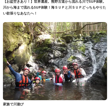
【お盆空きあり！】世界遺産。熊野古道から流れる川でSUP体験。
川から海まで流れるSUP体験！海ＳＵＰと川ＳＵＰどっちもやりた
い欲張りなあなたへ！
家族で川遊び