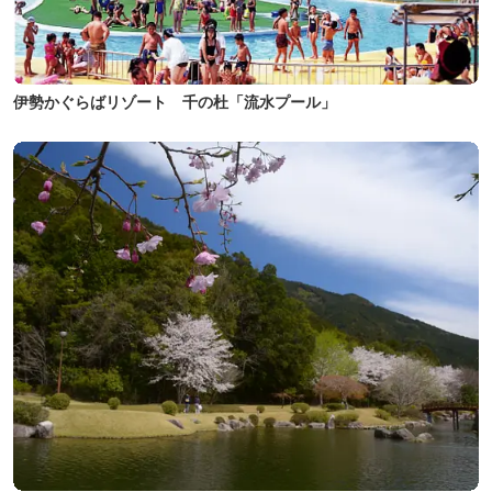
伊勢かぐらばリゾート 千の杜「流水プール」